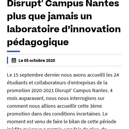
Disrupt' Campus Nantes
plus que jamais un
laboratoire d’innovation
pédagogique
h
Le 05 octobre 2020
t
f
t
a
Le 15 septembre dernier nous avons accueilli les 24
p
l
étudiants et collaborateurs d’entreprises de la
s
s
promotion 2020-2021 Disrupt’ Campus Nantes. 4
:
e
mois auparavant, nous nous interrogions sur
/
f
comment nous allions accueillir cette 3ème
/
a
w
promotion dans des conditions incertaines. Le
l
w
moment est venu de faire le bilan de cette période
s
w