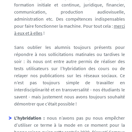
3
formation initiale et continue, juridique, financier,
9
communication, production audiovisuelle,
7
administration etc. Des compétences indispensables
7
pour faire fonctionner la machine. Pour tout cela :
merci
-
à eux et à elles
!
J
P
Sans oublier les alumnis toujours présents pour
G
répondre à nos sollicitations matinales ou tardives le
soir : ils nous ont entre autre permis de réaliser des
tests utilisateurs sur l’hybridation des cours ou de
relayer nos publications sur les réseaux sociaux. Ce
n’est pas toujours simple de travailler en
interdisciplinarité et en transversalité - nos étudiants le
savent - mais justement nous avons toujours souhaité
démontrer que c’était possible !
L’hybridation :
nous n’avons pas pu nous empêcher
d’utiliser ce terme à la mode en ce moment pour la