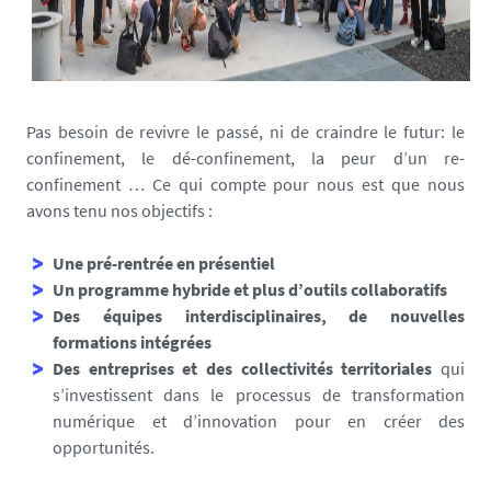
s
.
c
o
m
Pas besoin de revivre le passé, ni de craindre le futur: le
/
confinement, le dé-confinement, la peur d’un re-
m
confinement … Ce qui compte pour nous est que nous
e
avons tenu nos objectifs :
d
i
Une pré-rentrée en présentiel
a
Un programme hybride et plus d’outils collaboratifs
s
Des équipes interdisciplinaires, de nouvelles
/
formations intégrées
p
Des entreprises
et des collectivités territoriales
qui
h
s’investissent dans le processus de transformation
o
numérique et d’innovation pour en créer des
t
opportunités.
o