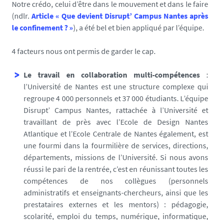
/
Notre crédo, celui d’être dans le mouvement et dans le faire
1
(ndlr.
Article « Que devient Disrupt’ Campus Nantes après
8
le confinement ? »
), a été bel et bien appliqué par l’équipe.
1
1
4 facteurs nous ont permis de garder le cap.
2
0
Le travail en collaboration multi-compétences
:
2
l’Université de Nantes est une structure complexe qui
0
regroupe 4 000 personnels et 37 000 étudiants. L’équipe
_
Disrupt’ Campus Nantes, rattachée à l’Université et
1
travaillant de près avec l’Ecole de Design Nantes
6
Atlantique et l’Ecole Centrale de Nantes également, est
2
une fourmi dans la fourmilière de services, directions,
6
départements, missions de l’Université. Si nous avons
9
réussi le pari de la rentrée, c’est en réunissant toutes les
5
compétences de nos collègues (personnels
7
administratifs et enseignants-chercheurs, ainsi que les
2
prestataires externes et les mentors) : pédagogie,
9
scolarité, emploi du temps, numérique, informatique,