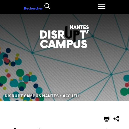
Aller
Rechercher
au
contenu
Vous
DISRUPT CAMPUS NANTES
ACCUEIL
êtes
ici :